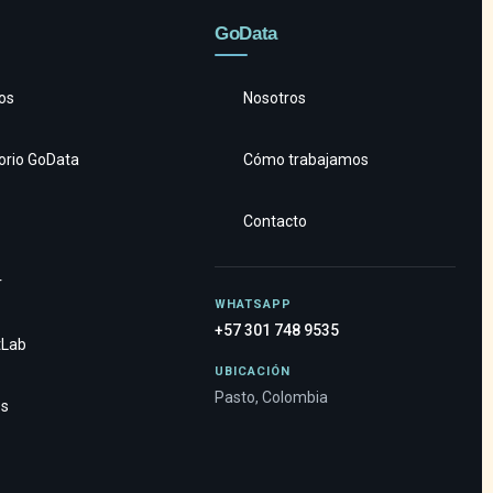
GoData
os
Nosotros
orio GoData
Cómo trabajamos
Contacto
r
WHATSAPP
+57 301 748 9535
tLab
UBICACIÓN
Pasto, Colombia
os