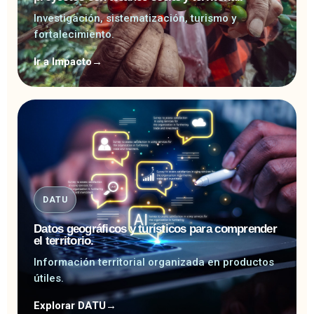
Investigación, sistematización, turismo y
fortalecimiento.
Ir a Impacto
→
DATU
Datos geográficos y turísticos para comprender
el territorio.
Información territorial organizada en productos
útiles.
Explorar DATU
→