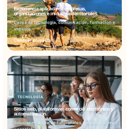
Experiencia aplicada en empresas,
organizaciones e iniciativas territoriales.
Casos de tecnología, comunicación, formación e
impacto.
Conocer proyectos
→
TECNOLOGÍA
Sitios web, plataformas, comercio electrónico y
automatización.
Soluciones digitales funcionales, administrables