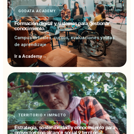
GODATA ACADEMY
Formación digital y sistemas para gestionar
conocimiento.
Campus virtuales, cursos, evaluaciones y rutas
de aprendizaje.
Ir a Academy
→
TERRITORIO + IMPACTO
Estrategia, sostenibilidad y conocimiento para
proyectos con alcance social y territorial.