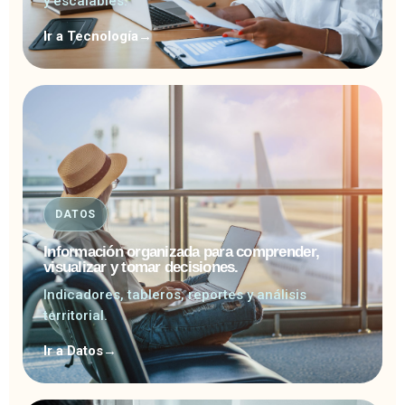
y escalables.
Ir a Tecnología
→
DATOS
Información organizada para comprender,
visualizar y tomar decisiones.
Indicadores, tableros, reportes y análisis
territorial.
Ir a Datos
→