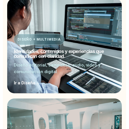
DISEÑO + MULTIMEDIA
Identidades, contenidos y experiencias que
comunican con claridad.
Diseño editorial, campañas, audio, video y
comunicación digital.
Ir a Diseño
→