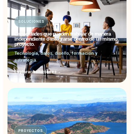
SOLUCIONES
Capacidades que pueden trabajar de manera
independiente o integrarse dentro de un mismo
proyecto.
Tecnología, datos, diseño, formación y
estrategia.
Explorar soluciones
→
PROYECTOS