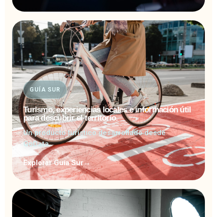
GUÍA SUR
Turismo, experiencias locales e información útil
para descubrir el territorio.
Un producto turístico desarrollado desde
GoData.
Explorar Guía Sur
→