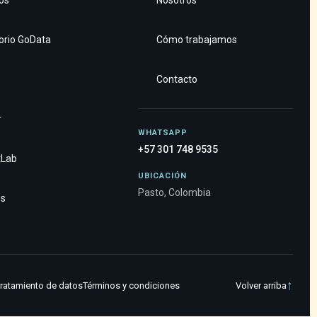
os
Nosotros
orio GoData
Cómo trabajamos
Contacto
r
WHATSAPP
+57 301 748 9535
tLab
UBICACIÓN
Pasto, Colombia
os
↑
ratamiento de datos
Términos y condiciones
Volver arriba