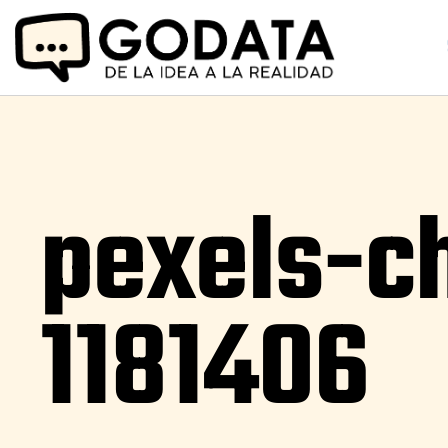
pexels-ch
1181406